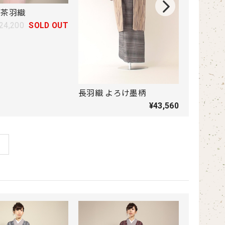
ス茶羽織
米沢織の
長羽織｜
24,200
SOLD OUT
長羽織 よろけ墨柄
¥43,560