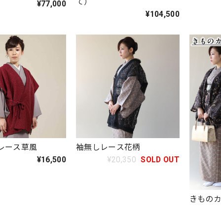
て）
¥77,000
¥104,500
レース草風
袖無しレース花柄
¥16,500
¥20,350
SOLD OUT
きものカ