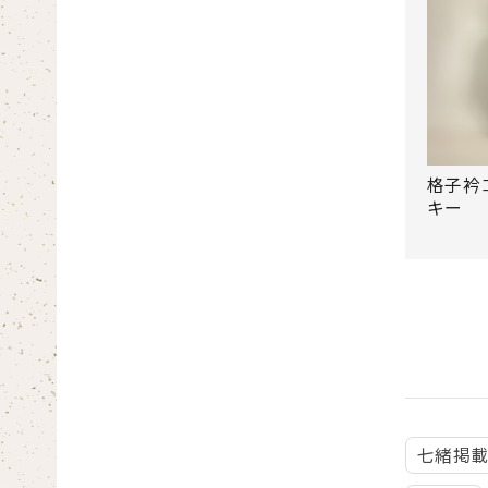
格子衿
キー
七緒掲