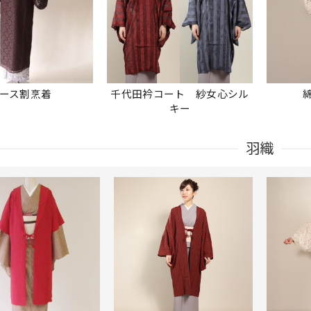
ース割烹着
千代田衿コート 紗女心シル
キー
羽織