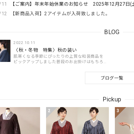
/11
【ご案内】年末年始休業のお知らせ 2025年12月27日(土)
/12
【新商品入荷】2アイテムが入荷致しました。
BLOG
2022.10.11
〈秋・冬物 特集〉秋の装い
肌寒くなる季節にぴったりの上質な和装商品を
ピックアップしました普段のお出掛けはもちろ
ん特別な催し物も華やかに彩ります和装コート
が活躍するこれからの季節。羽織とコートの違
いを解説。 形状からの違いは...
ブログ一覧
Pickup
2
3