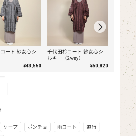
コート 紗女心シ
千代田衿コート 紗女心シ
着物衿コ
ルキー（2way）
キー乱ぼ
¥43,560
¥50,820
ド
ケープ
ポンチョ
雨コート
道行