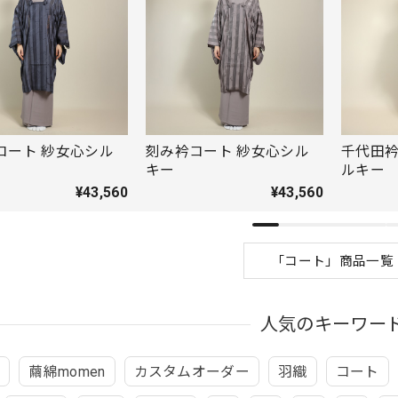
コート 紗女心シル
刻み衿コート 紗女心シル
千代田衿
キー
ルキー
¥43,560
¥43,560
「コート」商品一覧
人気のキーワー
載
繭綿momen
カスタムオーダー
羽織
コート