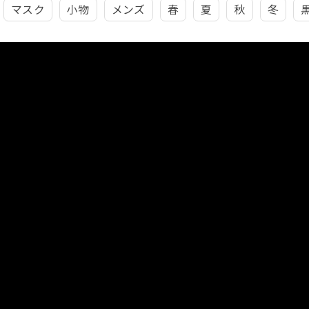
マスク
小物
メンズ
春
夏
秋
冬