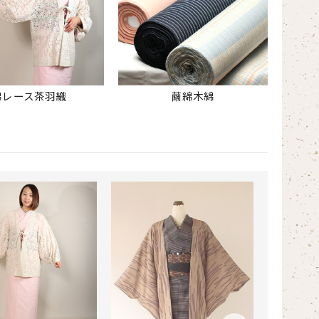
綿レース茶羽織
繭綿木綿