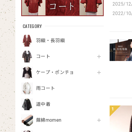
2025/12
2022/10
CATEGORY
羽織・長羽織
コート
ケープ・ポンチョ
雨コート
道中着
1
繭綿momen