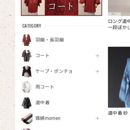
ロング道
CATEGORY
ー段ぼか
羽織・長羽織
コート
ケープ・ポンチョ
雨コート
道中着
道中着 紗
繭綿momen