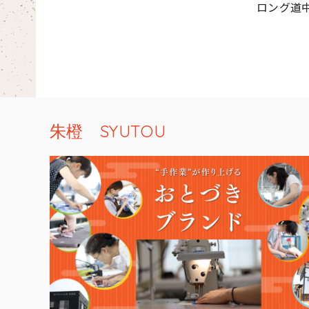
ロング道中
朱橙 SYUTOU