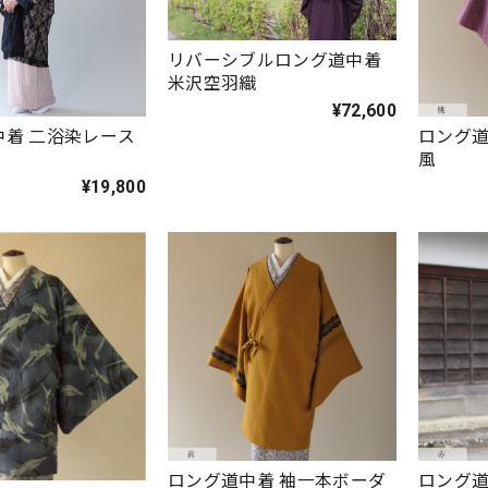
リバーシブルロング道中着
米沢空羽織
¥72,600
中着 二浴染レース
ロング道
風
¥19,800
ロング道中着 袖一本ボーダ
ロング