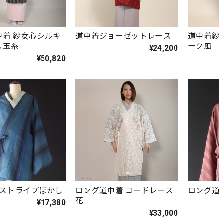
中着 紗女心シルキ
道中着ジョーゼットレース
道中着
し玉糸
ーク風
¥24,200
¥50,820
 ストライプぼかし
ロング道中着 コードレース
ロング
花
¥17,380
¥33,000