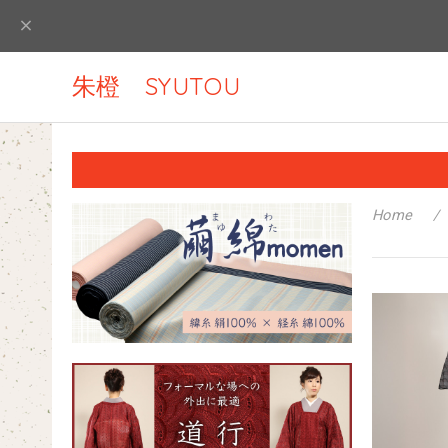
朱橙 SYUTOU
Home