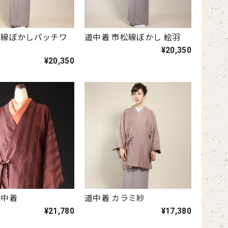
紗線ぼかしパッチワ
道中着 市松線ぼかし 絵羽
¥20,350
¥20,350
道中着
道中着 カラミ紗
¥21,780
¥17,380