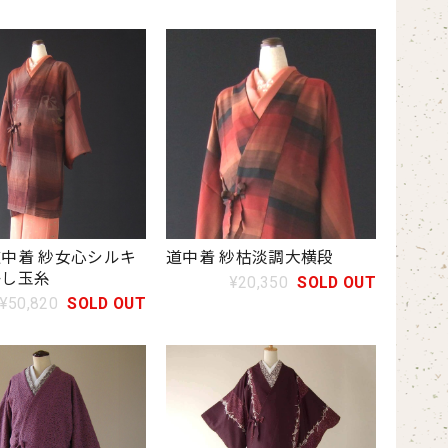
中着 紗女心シルキ
道中着 紗枯淡調大横段
かし玉糸
¥20,350
SOLD OUT
¥50,820
SOLD OUT