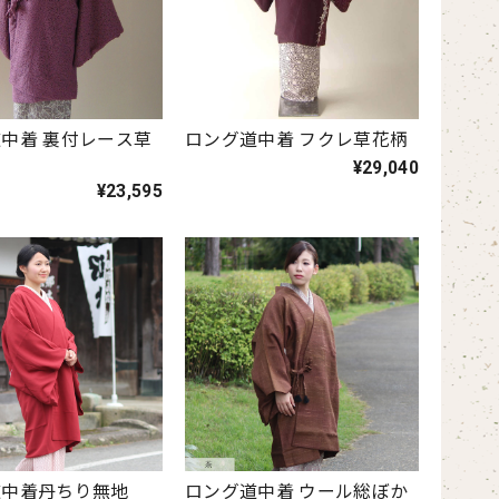
中着 裏付レース草
ロング道中着 フクレ草花柄
¥29,040
¥23,595
道中着丹ちり無地
ロング道中着 ウール総ぼか