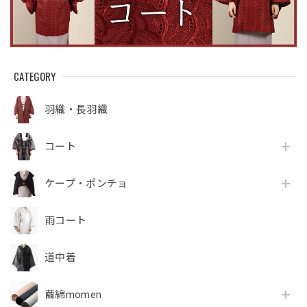
CATEGORY
羽織・長羽織
コート
ケープ・ポンチョ
雨コート
道中着
繭綿momen