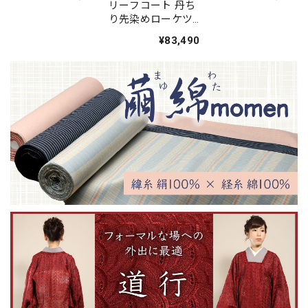
リーフコート 丹ち
り先染めローケツ
手染め葉柄
¥83,490