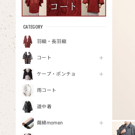
CATEGORY
羽織・長羽織
コート
ケープ・ポンチョ
雨コート
道中着
繭綿momen