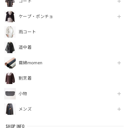
コート
ケープ・ポンチョ
雨コート
道中着
繭綿momen
割烹着
小物
メンズ
SHOP INFO